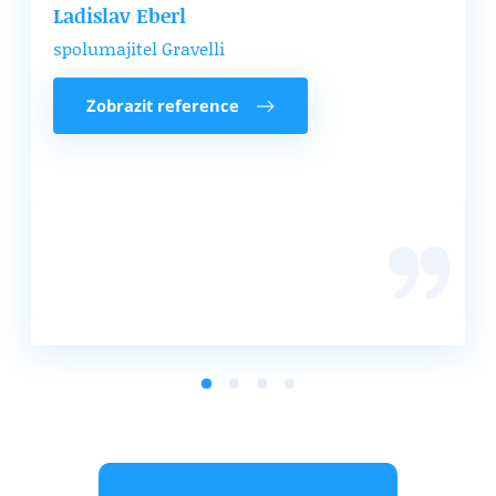
Ladislav Eberl
nenahraditelný.
spolumajitel Gravelli
Zobrazit reference
Zobrazit reference
Ing. Martina Kašprišin
ředitelka Volcano Complex
Zobrazit reference
Zobrazit reference