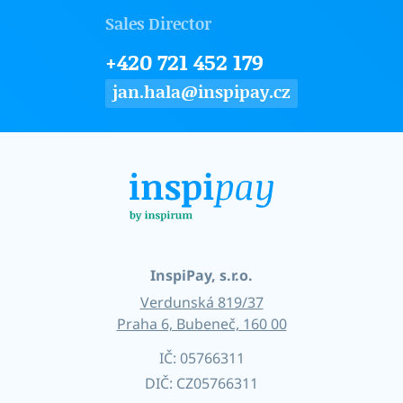
Sales Director
+420 721 452 179
jan.hala@inspipay.cz
InspiPay, s.r.o.
Verdunská 819/37
Praha 6, Bubeneč, 160 00
IČ: 05766311
DIČ: CZ05766311