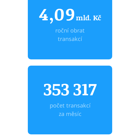
4
,0
9
mld. Kč
roční obrat
transakcí
353
317
počet transakcí
za měsíc