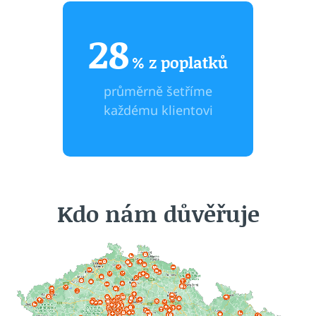
28
% z poplatků
průměrně šetříme
každému klientovi
Kdo nám důvěřuje